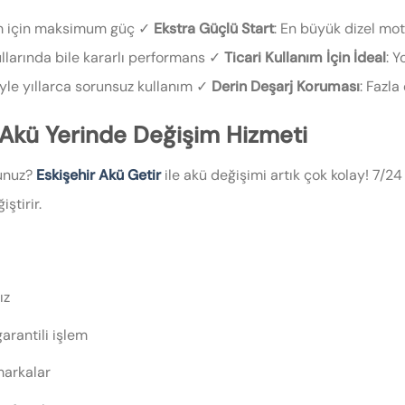
ım için maksimum güç ✓
Ekstra Güçlü Start
: En büyük dizel mo
ullarında bile kararlı performans ✓
Ticari Kullanım İçin İdeal
: 
siyle yıllarca sorunsuz kullanım ✓
Derin Deşarj Koruması
: Fazla
 Akü Yerinde Değişim Hizmeti
sunuz?
Eskişehir Akü Getir
ile akü değişimi artık çok kolay! 7/24 
ştirir.
ız
garantili işlem
 markalar