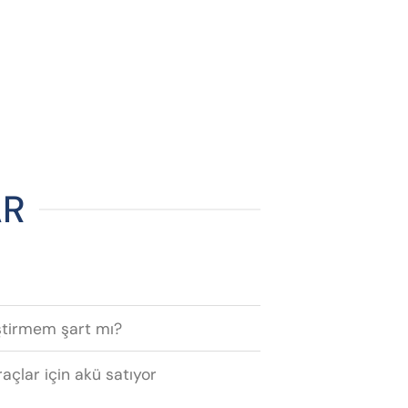
AR
ştirmem şart mı?
raçlar için akü satıyor