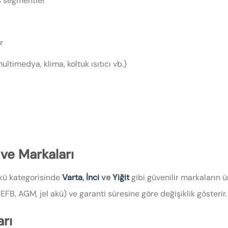
s segmentler
r
ltimedya, klima, koltuk ısıtıcı vb.)
 ve Markaları
akü kategorisinde
Varta
,
İnci
ve
Yiğit
gibi güvenilir markaların ü
 EFB, AGM, jel akü) ve garanti süresine göre değişiklik gösterir.
rı