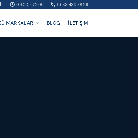
IL
09:00 - 22:00
0533 433 88 26
KÜ MARKALARI
BLOG
İLETIŞIM