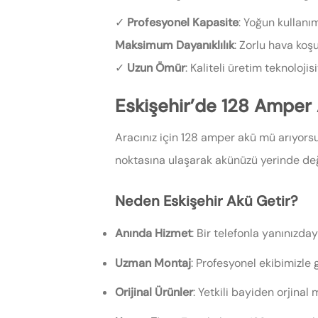
✓
Profesyonel Kapasite
: Yoğun kullan
Maksimum Dayanıklılık
: Zorlu hava koş
✓
Uzun Ömür
: Kaliteli üretim teknoloji
Eskişehir’de 128 Amper
Aracınız için 128 amper akü mü arıyor
noktasına ulaşarak akünüzü yerinde deği
Neden Eskişehir Akü Getir?
Anında Hizmet
: Bir telefonla yanınızday
Uzman Montaj
: Profesyonel ekibimizle 
Orijinal Ürünler
: Yetkili bayiden orjinal