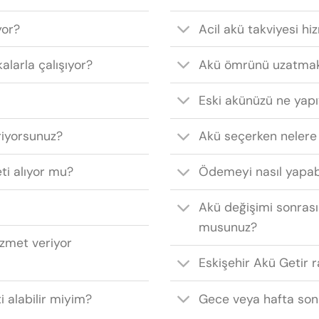
yor?
Acil akü takviyesi hi
alarla çalışıyor?
Akü ömrünü uzatmak
Eski akünüzü ne yap
riyorsunuz?
Akü seçerken nelere
eti alıyor mu?
Ödemeyi nasıl yapab
Akü değişimi sonrası
musunuz?
izmet veriyor
Eskişehir Akü Getir r
i alabilir miyim?
Gece veya hafta son