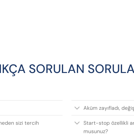
IKÇA SORULAN SORUL
Aküm zayıfladı, deği
neden sizi tercih
Start-stop özellikli a
musunuz?