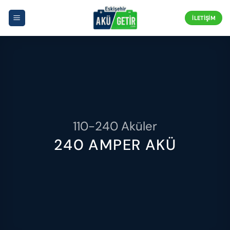
İçeriğe
atla
İLETIŞIM
110-240 Aküler
240 AMPER AKÜ