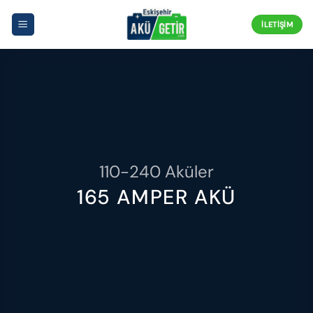
İçeriğe
atla
İLETIŞIM
110-240 Aküler
165 AMPER AKÜ