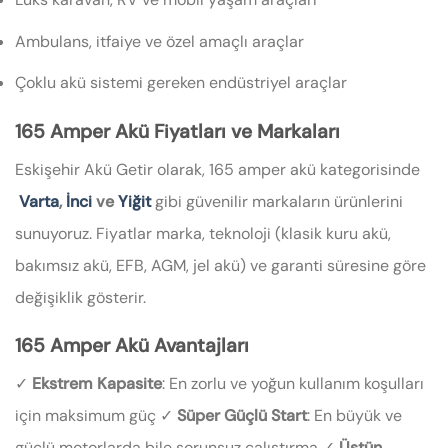
Ambulans, itfaiye ve özel amaçlı araçlar
Çoklu akü sistemi gereken endüstriyel araçlar
165 Amper Akü Fiyatları ve Markaları
Eskişehir Akü Getir olarak, 165 amper akü kategorisinde
Varta
,
İnci
ve
Yiğit
gibi güvenilir markaların ürünlerini
sunuyoruz. Fiyatlar marka, teknoloji (klasik kuru akü,
bakımsız akü, EFB, AGM, jel akü) ve garanti süresine göre
değişiklik gösterir.
165 Amper Akü Avantajları
✓
Ekstrem Kapasite
: En zorlu ve yoğun kullanım koşulları
için maksimum güç ✓
Süper Güçlü Start
: En büyük ve
güçlü motorlarda bile sorunsuz çalıştırma ✓
Üstün