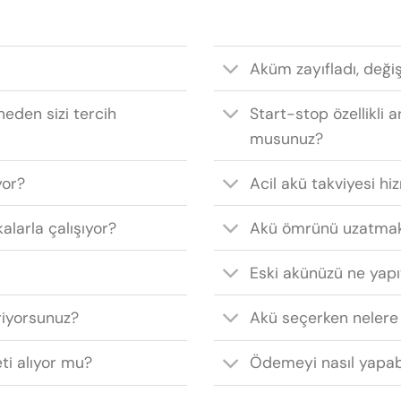
Aküm zayıfladı, deği
neden sizi tercih
Start-stop özellikli a
musunuz?
yor?
Acil akü takviyesi hi
alarla çalışıyor?
Akü ömrünü uzatmak
Eski akünüzü ne yap
riyorsunuz?
Akü seçerken nelere
eti alıyor mu?
Ödemeyi nasıl yapab