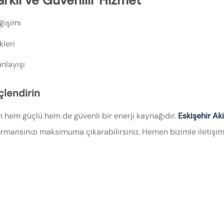
arklı ve Güvenilir Hizmet
eğişimi
kleri
nlayışı
çlendirin
in hem güçlü hem de güvenli bir enerji kaynağıdır.
Eskişehir Ak
ormansınızı maksimuma çıkarabilirsiniz. Hemen bizimle iletişime