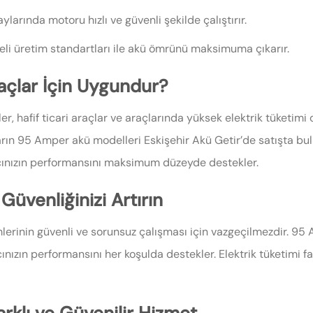
aylarında motoru hızlı ve güvenli şekilde çalıştırır.
eli üretim standartları ile akü ömrünü maksimuma çıkarır.
çlar İçin Uygundur?
ler, hafif ticari araçlar ve araçlarında yüksek elektrik tüketim
arın 95 Amper akü modelleri Eskişehir Akü Getir’de satışta bu
cınızın performansını maksimum düzeyde destekler.
üvenliğinizi Artırın
mlerinin güvenli ve sorunsuz çalışması için vazgeçilmezdir. 95
ızın performansını her koşulda destekler. Elektrik tüketimi faz