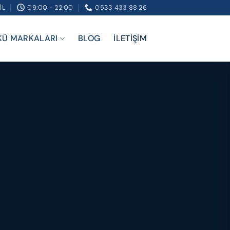
IL
09:00 - 22:00
0533 433 88 26
KÜ MARKALARI
BLOG
İLETIŞIM