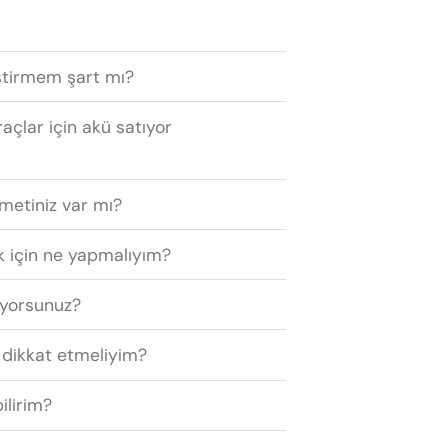
ştirmem şart mı?
raçlar için akü satıyor
zmetiniz var mı?
 için ne yapmalıyım?
ıyorsunuz?
 dikkat etmeliyim?
ilirim?