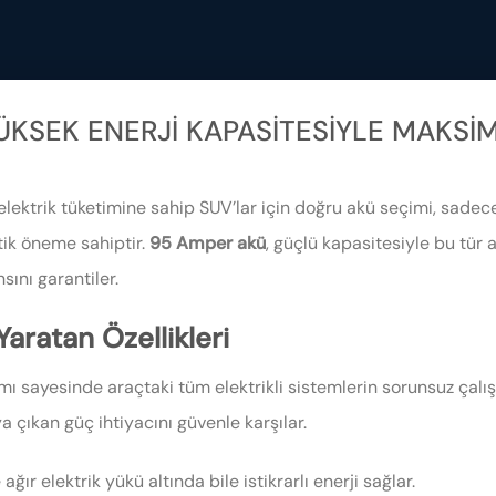
YÜKSEK ENERJI KAPASITESIYLE MAKS
elektrik tüketimine sahip SUV’lar için doğru akü seçimi, sade
tik öneme sahiptir.
95 Amper akü
, güçlü kapasitesiyle bu tür a
ını garantiler.
ratan Özellikleri
ı sayesinde araçtaki tüm elektrikli sistemlerin sorunsuz çalış
a çıkan güç ihtiyacını güvenle karşılar.
ğır elektrik yükü altında bile istikrarlı enerji sağlar.