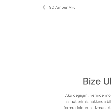
90 Amper Akü
Bize U
Akü değişimi, yerinde mo
hizmetlerimiz hakkında bil
formu doldurun. Uzman eki