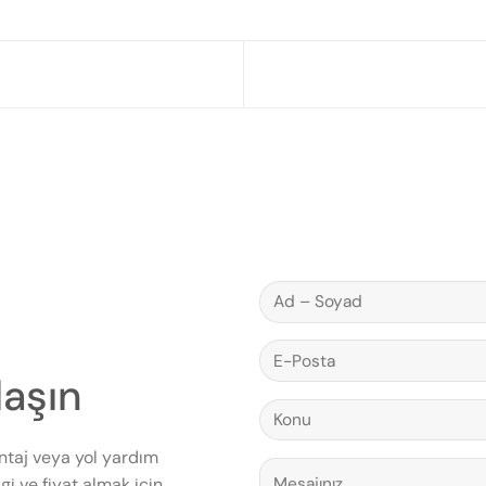
laşın
ntaj veya yol yardım
gi ve fiyat almak için