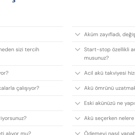
Aküm zayıfladı, deği
neden sizi tercih
Start-stop özellikli a
musunuz?
yor?
Acil akü takviyesi hi
alarla çalışıyor?
Akü ömrünü uzatmak
Eski akünüzü ne yap
riyorsunuz?
Akü seçerken nelere
eti alıyor mu?
Ödemeyi nasıl yapab