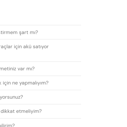
ştirmem şart mı?
raçlar için akü satıyor
zmetiniz var mı?
 için ne yapmalıyım?
ıyorsunuz?
 dikkat etmeliyim?
ilirim?