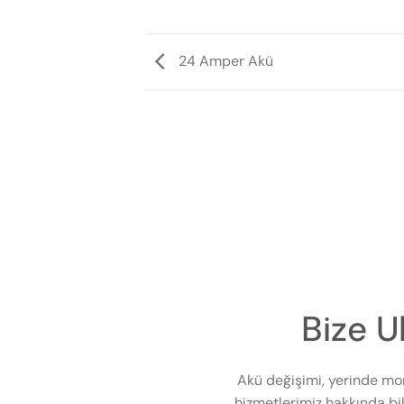
24 Amper Akü
Bize U
Akü değişimi, yerinde mo
hizmetlerimiz hakkında bil