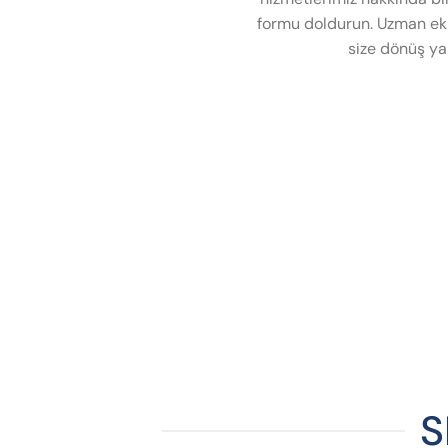
formu doldurun. Uzman eki
size dönüş ya
S