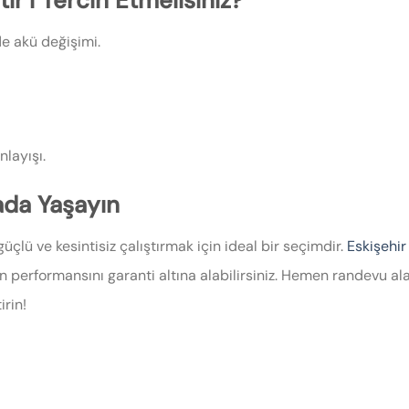
r’i Tercih Etmelisiniz?
de akü değişimi.
layışı.
ada Yaşayın
güçlü ve kesintisiz çalıştırmak için ideal bir seçimdir.
Eskişehir
zın performansını garanti altına alabilirsiniz. Hemen randevu
irin!