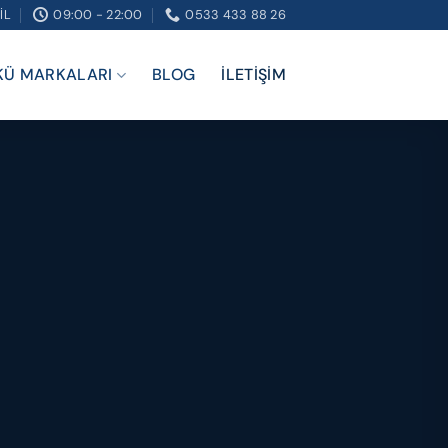
IL
09:00 - 22:00
0533 433 88 26
KÜ MARKALARI
BLOG
İLETIŞIM