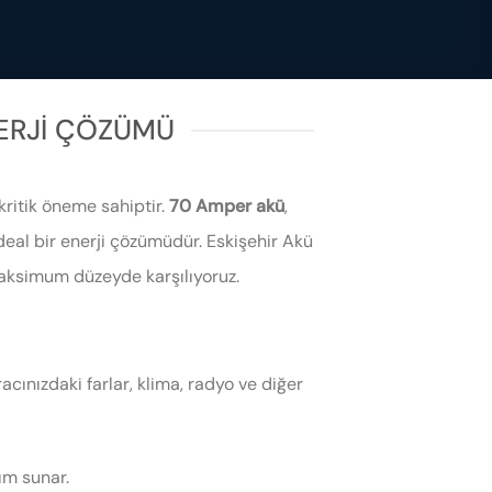
NERJI ÇÖZÜMÜ
kritik öneme sahiptir.
70 Amper akü
,
 ideal bir enerji çözümüdür. Eskişehir Akü
 maksimum düzeyde karşılıyoruz.
ınızdaki farlar, klima, radyo ve diğer
nım sunar.