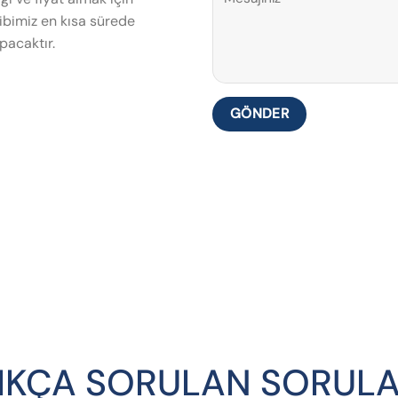
bimiz en kısa sürede
pacaktır.
IKÇA SORULAN SORUL