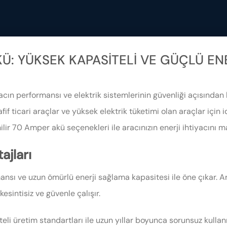
Ü: YÜKSEK KAPASITELI VE GÜÇLÜ E
acın performansı ve elektrik sistemlerinin güvenliği açısından 
afif ticari araçlar ve yüksek elektrik tüketimi olan araçlar için
nilir 70 Amper akü seçenekleri ile aracınızın enerji ihtiyacını
jları
ı ve uzun ömürlü enerji sağlama kapasitesi ile öne çıkar. Arac
esintisiz ve güvenle çalışır.
iteli üretim standartları ile uzun yıllar boyunca sorunsuz kulla