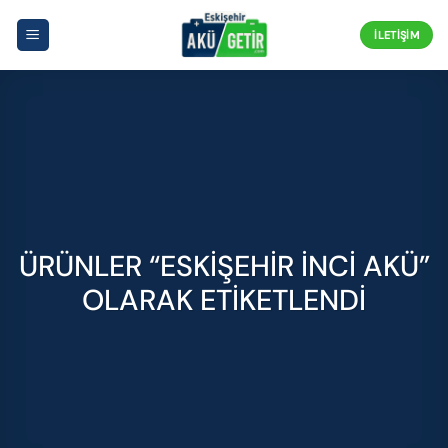
İçeriğe
atla
İLETIŞIM
ÜRÜNLER “ESKIŞEHIR İNCI AKÜ”
OLARAK ETIKETLENDI