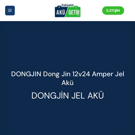
İçeriğe
atla
İLETIŞIM
DONGJIN Dong Jin 12v24 Amper Jel
Akü
DONGJIN JEL AKÜ