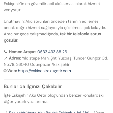
Eskişehir’in en güvenilir acil akü servisi olarak hizmet
veriyoruz.
Unutmayın: Akü sorunları önceden tahmin edilemez
ancak doğru hizmet sağlayıcıyla çözülmesi çok kolaydır.
Aracınız gece çalışmadığında,
tek bir telefonla sorun
çözülür
.
📞
Hemen Arayın:
0533 433 88 26
📍
Adres:
Yıldıztepe Mah. Şht. Yüzbaşı Tuncer Güngör Cd.
No:78, 26040 Odunpazarı/Eskişehir
🌐
Web:
https://eskisehirakugetir.com
Bunlar da İlginizi Çekebilir
İşte Eskişehir Akü Getir blog’undan benzer konulardaki
diğer yararlı yazılarımız:
Eskişehir Varta Akü Bayisi: Eskişehir Jel Akü
– Varta