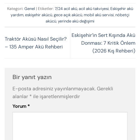
Kategori:
Genel
| Etiketler:
7/24 acil akü
,
acil akü takviyesi
,
Eskişehir akü
yardım
,
eskişehir akücü
,
gece açık akücü
,
mobil akü servisi
,
nöbetçi
akücü
,
yerinde akü değişimi
Eskişehir’in Sert Kışında Akü
Traktör Aküsü Nasıl Seçilir?
Donması: 7 Kritik Önlem
– 135 Amper Akü Rehberi
(2026 Kış Rehberi)
Bir yanıt yazın
E-posta adresiniz yayınlanmayacak.
Gerekli
alanlar
*
ile işaretlenmişlerdir
Yorum
*