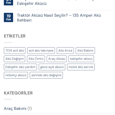
Kas
Eskişehir Akücü
Traktör Aküsü Nasıl Seçilir? – 135 Amper Akü
19
Kas
Rehberi
ETIKETLER
7/24 acil akü
acil akü takviyesi
Akü Arıza
Akü Bakımı
Akü Değişim
Akü Ömrü
Araç Aküsü
eskişehir akücü
Eskişehir akü yardım
gece açık akücü
mobil akü servisi
nöbetçi akücü
yerinde akü değişimi
KATEGORILER
Araç Bakımı
(1)