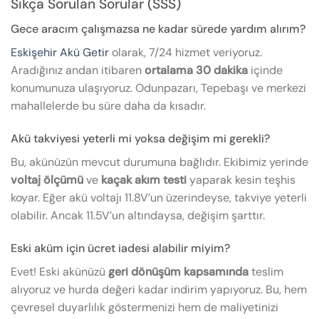
Sıkça Sorulan Sorular (SSS)
Gece aracım çalışmazsa ne kadar sürede yardım alırım?
Eskişehir Akü Getir
olarak, 7/24 hizmet veriyoruz.
Aradığınız andan itibaren
ortalama 30 dakika
içinde
konumunuza ulaşıyoruz. Odunpazarı, Tepebaşı ve merkezi
mahallelerde bu süre daha da kısadır.
Akü takviyesi yeterli mi yoksa değişim mi gerekli?
Bu, akünüzün mevcut durumuna bağlıdır. Ekibimiz yerinde
voltaj ölçümü
ve
kaçak akım testi
yaparak kesin teşhis
koyar. Eğer akü voltajı 11.8V’un üzerindeyse, takviye yeterli
olabilir. Ancak 11.5V’un altındaysa, değişim şarttır.
Eski aküm için ücret iadesi alabilir miyim?
Evet! Eski akünüzü
geri dönüşüm kapsamında
teslim
alıyoruz ve hurda değeri kadar indirim yapıyoruz. Bu, hem
çevresel duyarlılık göstermenizi hem de maliyetinizi