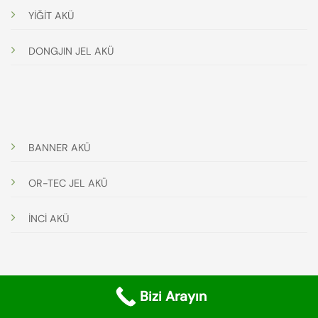
YİĞİT AKÜ
DONGJIN JEL AKÜ
BANNER AKÜ
OR-TEC JEL AKÜ
İNCİ AKÜ
Bizi Arayın
© 2025 Akü Getir | Tüm Hakları Saklıdır. |
TOWEB
Tarafından