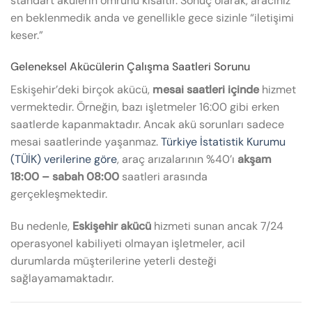
standart akülerin ömrünü kısaltır. Sonuç olarak, aracınız
en beklenmedik anda ve genellikle gece sizinle “iletişimi
keser.”
Geleneksel Akücülerin Çalışma Saatleri Sorunu
Eskişehir’deki birçok akücü,
mesai saatleri içinde
hizmet
vermektedir. Örneğin, bazı işletmeler 16:00 gibi erken
saatlerde kapanmaktadır. Ancak akü sorunları sadece
mesai saatlerinde yaşanmaz.
Türkiye İstatistik Kurumu
(TÜİK) verilerine göre
, araç arızalarının %40’ı
akşam
18:00 – sabah 08:00
saatleri arasında
gerçekleşmektedir.
Bu nedenle,
Eskişehir akücü
hizmeti sunan ancak 7/24
operasyonel kabiliyeti olmayan işletmeler, acil
durumlarda müşterilerine yeterli desteği
sağlayamamaktadır.