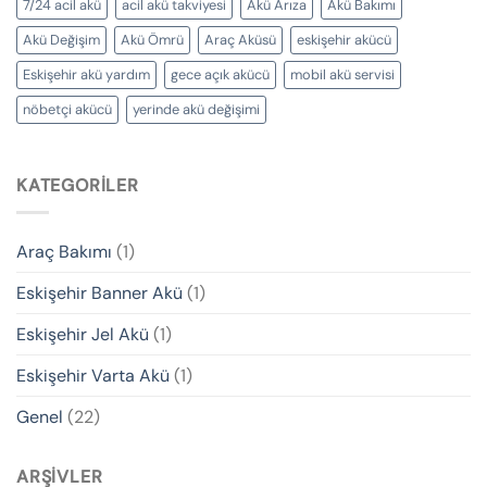
7/24 acil akü
acil akü takviyesi
Akü Arıza
Akü Bakımı
Akü Değişim
Akü Ömrü
Araç Aküsü
eskişehir akücü
Eskişehir akü yardım
gece açık akücü
mobil akü servisi
nöbetçi akücü
yerinde akü değişimi
KATEGORILER
Araç Bakımı
(1)
Eskişehir Banner Akü
(1)
Eskişehir Jel Akü
(1)
Eskişehir Varta Akü
(1)
Genel
(22)
ARŞIVLER