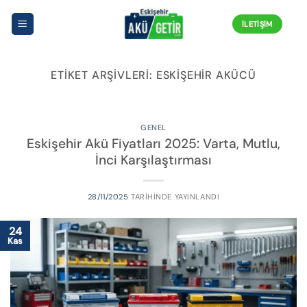
İçeriğe
atla
İLETIŞIM
ETIKET ARŞIVLERI:
ESKIŞEHIR AKÜCÜ
GENEL
Eskişehir Akü Fiyatları 2025: Varta, Mutlu,
İnci Karşılaştırması
28/11/2025
TARIHINDE YAYINLANDI
28
26
24
Kas
Kas
Kas