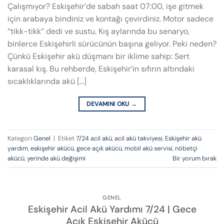
Çalışmıyor? Eskişehir’de sabah saat 07:00, işe gitmek
için arabaya bindiniz ve kontağı çevirdiniz. Motor sadece
“tikk-tikk” dedi ve sustu. Kış aylarında bu senaryo,
binlerce Eskişehirli sürücünün başına geliyor. Peki neden?
Çünkü Eskişehir akü düşmanı bir iklime sahip: Sert
karasal kış. Bu rehberde, Eskişehir’in sıfırın altındaki
sıcaklıklarında akü […]
DEVAMINI OKU
→
Kategori
Genel
|
Etiket
7/24 acil akü
,
acil akü takviyesi
,
Eskişehir akü
yardım
,
eskişehir akücü
,
gece açık akücü
,
mobil akü servisi
,
nöbetçi
akücü
,
yerinde akü değişimi
Bir yorum bırak
GENEL
Eskişehir Acil Akü Yardımı 7/24 | Gece
Açık Eskişehir Akücü