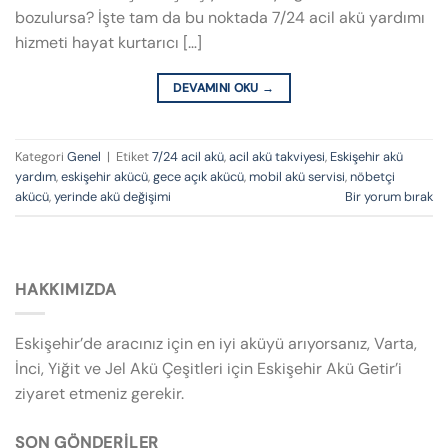
bozulursa? İşte tam da bu noktada 7/24 acil akü yardımı
hizmeti hayat kurtarıcı […]
DEVAMINI OKU
→
Kategori
Genel
|
Etiket
7/24 acil akü
,
acil akü takviyesi
,
Eskişehir akü
yardım
,
eskişehir akücü
,
gece açık akücü
,
mobil akü servisi
,
nöbetçi
akücü
,
yerinde akü değişimi
Bir yorum bırak
HAKKIMIZDA
Eskişehir’de aracınız için en iyi aküyü arıyorsanız, Varta,
İnci, Yiğit ve Jel Akü Çeşitleri için Eskişehir Akü Getir’i
ziyaret etmeniz gerekir.
SON GÖNDERILER