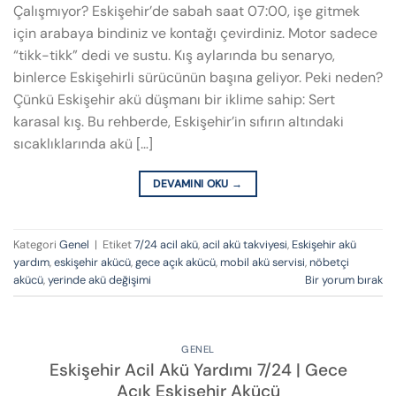
Çalışmıyor? Eskişehir’de sabah saat 07:00, işe gitmek
için arabaya bindiniz ve kontağı çevirdiniz. Motor sadece
“tikk-tikk” dedi ve sustu. Kış aylarında bu senaryo,
binlerce Eskişehirli sürücünün başına geliyor. Peki neden?
Çünkü Eskişehir akü düşmanı bir iklime sahip: Sert
karasal kış. Bu rehberde, Eskişehir’in sıfırın altındaki
sıcaklıklarında akü […]
DEVAMINI OKU
→
Kategori
Genel
|
Etiket
7/24 acil akü
,
acil akü takviyesi
,
Eskişehir akü
yardım
,
eskişehir akücü
,
gece açık akücü
,
mobil akü servisi
,
nöbetçi
akücü
,
yerinde akü değişimi
Bir yorum bırak
GENEL
Eskişehir Acil Akü Yardımı 7/24 | Gece
Açık Eskişehir Akücü