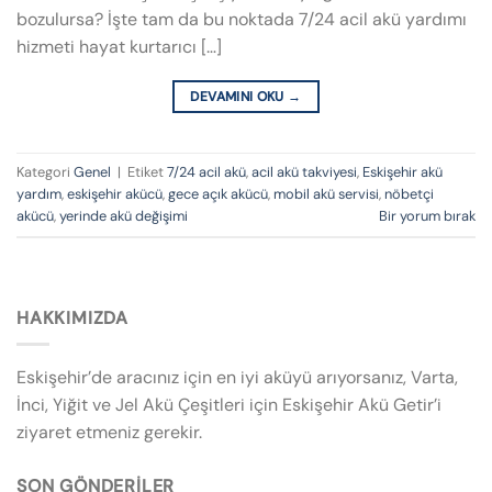
bozulursa? İşte tam da bu noktada 7/24 acil akü yardımı
hizmeti hayat kurtarıcı […]
DEVAMINI OKU
→
Kategori
Genel
|
Etiket
7/24 acil akü
,
acil akü takviyesi
,
Eskişehir akü
yardım
,
eskişehir akücü
,
gece açık akücü
,
mobil akü servisi
,
nöbetçi
akücü
,
yerinde akü değişimi
Bir yorum bırak
HAKKIMIZDA
Eskişehir’de aracınız için en iyi aküyü arıyorsanız, Varta,
İnci, Yiğit ve Jel Akü Çeşitleri için Eskişehir Akü Getir’i
ziyaret etmeniz gerekir.
SON GÖNDERILER