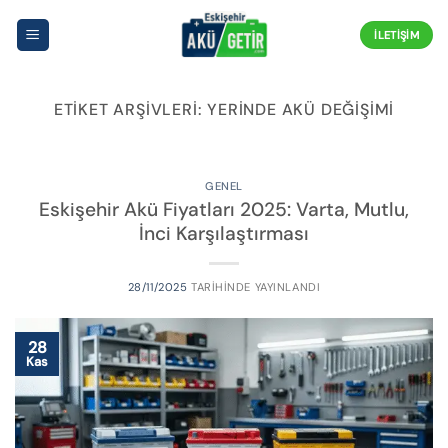
İçeriğe
atla
İLETIŞIM
ETIKET ARŞIVLERI:
YERINDE AKÜ DEĞIŞIMI
GENEL
Eskişehir Akü Fiyatları 2025: Varta, Mutlu,
İnci Karşılaştırması
28/11/2025
TARIHINDE YAYINLANDI
28
Kas