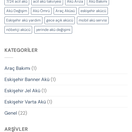
7/24 acil akü
acil akü takviyesi
Akü Arıza
Akü Bakımı
Akü Değişim
Akü Ömrü
Araç Aküsü
eskişehir akücü
Eskişehir akü yardım
gece açık akücü
mobil akü servisi
nöbetçi akücü
yerinde akü değişimi
KATEGORILER
Araç Bakımı
(1)
Eskişehir Banner Akü
(1)
Eskişehir Jel Akü
(1)
Eskişehir Varta Akü
(1)
Genel
(22)
ARŞIVLER