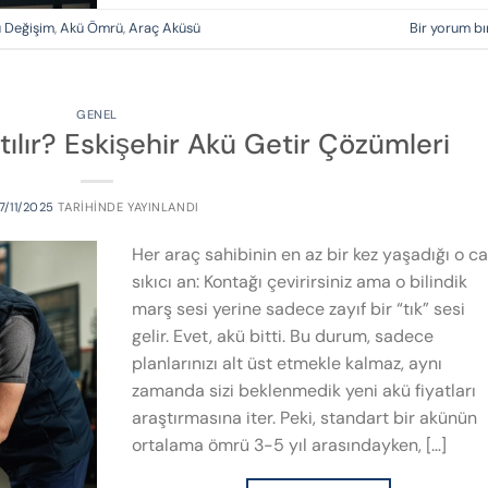
 Değişim
,
Akü Ömrü
,
Araç Aküsü
Bir yorum bı
GENEL
ılır? Eskişehir Akü Getir Çözümleri
17/11/2025
TARIHINDE YAYINLANDI
Her araç sahibinin en az bir kez yaşadığı o c
sıkıcı an: Kontağı çevirirsiniz ama o bilindik
marş sesi yerine sadece zayıf bir “tık” sesi
gelir. Evet, akü bitti. Bu durum, sadece
planlarınızı alt üst etmekle kalmaz, aynı
zamanda sizi beklenmedik yeni akü fiyatları
araştırmasına iter. Peki, standart bir akünün
ortalama ömrü 3-5 yıl arasındayken, […]