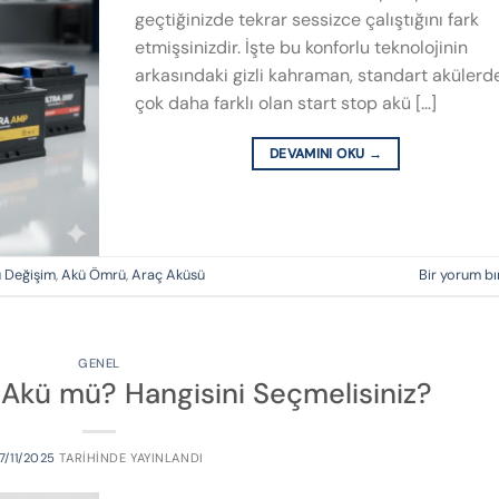
geçtiğinizde tekrar sessizce çalıştığını fark
etmişsinizdir. İşte bu konforlu teknolojinin
arkasındaki gizli kahraman, standart akülerd
çok daha farklı olan start stop akü […]
DEVAMINI OKU
→
 Değişim
,
Akü Ömrü
,
Araç Aküsü
Bir yorum bı
GENEL
it Akü mü? Hangisini Seçmelisiniz?
17/11/2025
TARIHINDE YAYINLANDI