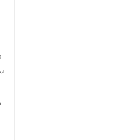
ş
ol
n