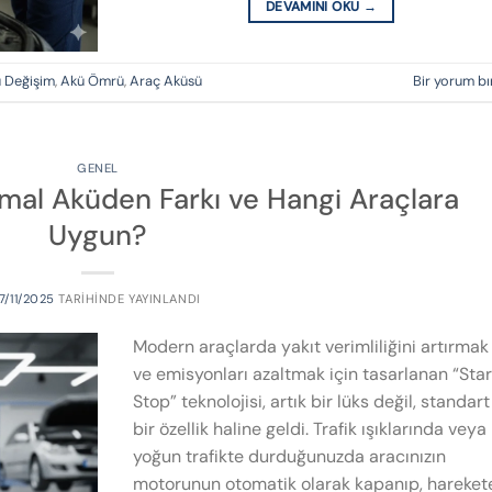
DEVAMINI OKU
→
 Değişim
,
Akü Ömrü
,
Araç Aküsü
Bir yorum bı
GENEL
mal Aküden Farkı ve Hangi Araçlara
Uygun?
17/11/2025
TARIHINDE YAYINLANDI
Modern araçlarda yakıt verimliliğini artırmak
ve emisyonları azaltmak için tasarlanan “Sta
Stop” teknolojisi, artık bir lüks değil, standart
bir özellik haline geldi. Trafik ışıklarında veya
yoğun trafikte durduğunuzda aracınızın
motorunun otomatik olarak kapanıp, hareket