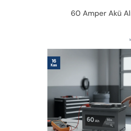
60 Amper Akü Al
1
16
Kas