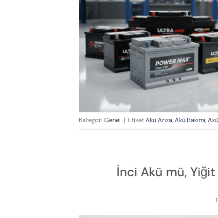
Kategori
Genel
|
Etiket
Akü Arıza
,
Akü Bakımı
,
Akü
İnci Akü mü, Yiğ