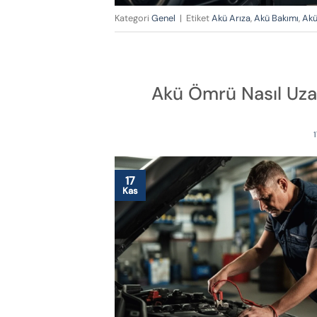
Kategori
Genel
|
Etiket
Akü Arıza
,
Akü Bakımı
,
Akü
Akü Ömrü Nasıl Uzat
17
Kas