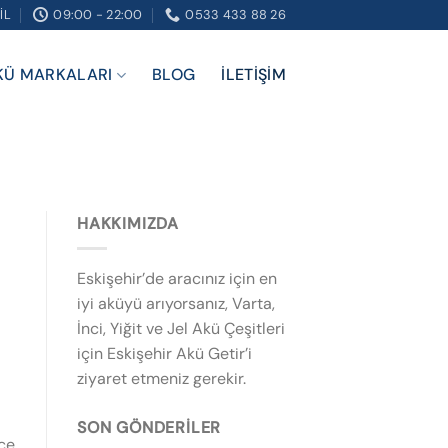
IL
09:00 - 22:00
0533 433 88 26
KÜ MARKALARI
BLOG
İLETIŞIM
HAKKIMIZDA
Eskişehir’de aracınız için en
iyi aküyü arıyorsanız, Varta,
İnci, Yiğit ve Jel Akü Çeşitleri
için Eskişehir Akü Getir’i
ziyaret etmeniz gerekir.
SON GÖNDERILER
rce