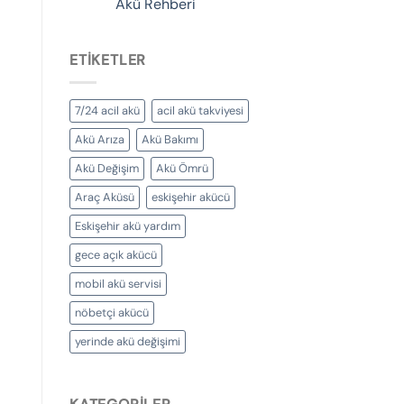
Akü Rehberi
ETIKETLER
7/24 acil akü
acil akü takviyesi
Akü Arıza
Akü Bakımı
Akü Değişim
Akü Ömrü
Araç Aküsü
eskişehir akücü
Eskişehir akü yardım
gece açık akücü
mobil akü servisi
nöbetçi akücü
yerinde akü değişimi