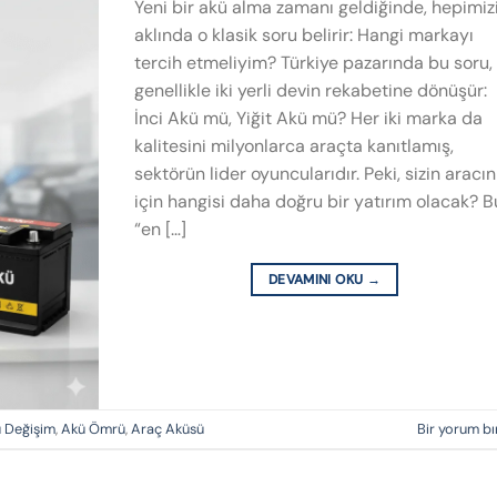
Yeni bir akü alma zamanı geldiğinde, hepimiz
aklında o klasik soru belirir: Hangi markayı
tercih etmeliyim? Türkiye pazarında bu soru,
genellikle iki yerli devin rekabetine dönüşür:
İnci Akü mü, Yiğit Akü mü? Her iki marka da
kalitesini milyonlarca araçta kanıtlamış,
sektörün lider oyuncularıdır. Peki, sizin aracın
için hangisi daha doğru bir yatırım olacak? B
“en […]
DEVAMINI OKU
→
 Değişim
,
Akü Ömrü
,
Araç Aküsü
Bir yorum bı