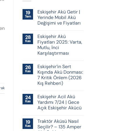
Eskişehir Akü Getir |
19
Tem
Yerinde Mobil Akü
Değişimi ve Fiyatları
ken
Eskişehir Akü
28
Kas
Fiyatları 2025: Varta,
Mutlu, İnci
Karşılaştırması
Eskişehir’in Sert
26
Kas
Kışında Akü Donması:
7 Kritik Önlem (2026
Kış Rehberi)
rak
Eskişehir Acil Akü
24
Kas
Yardımı 7/24 | Gece
Açık Eskişehir Akücü
Traktör Aküsü Nasıl
19
Kas
Seçilir? – 135 Amper