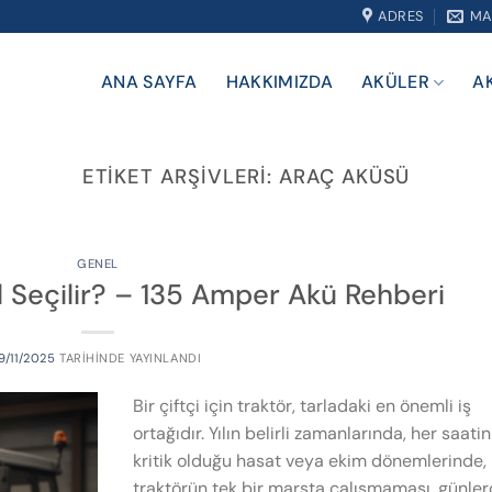
ADRES
MA
ANA SAYFA
HAKKIMIZDA
AKÜLER
A
ETIKET ARŞIVLERI:
ARAÇ AKÜSÜ
GENEL
ıl Seçilir? – 135 Amper Akü Rehberi
19/11/2025
TARIHINDE YAYINLANDI
Bir çiftçi için traktör, tarladaki en önemli iş
ortağıdır. Yılın belirli zamanlarında, her saatin
kritik olduğu hasat veya ekim dönemlerinde,
traktörün tek bir marşta çalışmaması, günle