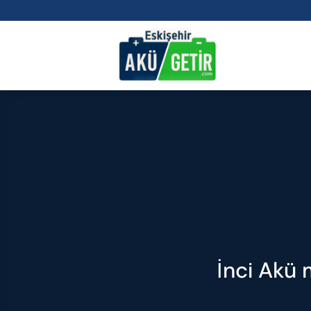
İçeriğe
atla
İnci Akü