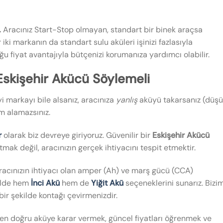
…
Aracınız Start-Stop olmayan, standart bir binek araçsa
i markanın da standart sulu aküleri işinizi fazlasıyla
ğu fiyat avantajıyla bütçenizi korumanıza yardımcı olabilir.
Eskişehir Akücü Söylemeli
iyi markayı bile alsanız, aracınıza
yanlış
aküyü takarsanız (düş
im alamazsınız.
r
olarak biz devreye giriyoruz. Güvenilir bir
Eskişehir Akücü
ak değil, aracınızın gerçek ihtiyacını tespit etmektir.
aracınızın ihtiyacı olan amper (Ah) ve marş gücü (CCA)
ekilde hem
İnci Akü
hem de
Yiğit Akü
seçeneklerini sunarız. Bizi
 bir şekilde kontağı çevirmenizdir.
in en doğru aküye karar vermek, güncel fiyatları öğrenmek ve