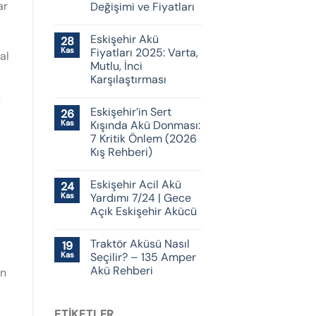
ar
Değişimi ve Fiyatları
Eskişehir Akü
28
Kas
Fiyatları 2025: Varta,
al
Mutlu, İnci
Karşılaştırması
)
Eskişehir’in Sert
26
Kas
Kışında Akü Donması:
7 Kritik Önlem (2026
Kış Rehberi)
Eskişehir Acil Akü
24
Kas
Yardımı 7/24 | Gece
Açık Eskişehir Akücü
Traktör Aküsü Nasıl
19
Kas
Seçilir? – 135 Amper
Akü Rehberi
en
ETIKETLER