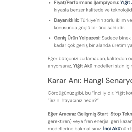
Fiyat/Performans Şampiyonu:
Yiğit
kıyasla benzer kalitede ve teknolojid
Dayanıklılık:
Türkiye’nin zorlu iklim 
konusunda güçlü bir üne sahiptir.
Geniş Ürün Yelpazesi:
Sadece binek a
kadar çok geniş bir alanda üretim y
Eğer bütçenizi zorlamadan, kaliteden ö
arıyorsanız,
Yiğit Akü
modelleri sizin içi
Karar Anı: Hangi Senar
Gördüğünüz gibi, bu “İnci iyidir, Yiğit k
“Sizin ihtiyacınız nedir?”
Eğer Aracınız Gelişmiş Start-Stop Tekn
gerektiren) veya fren enerjisi geri kaz
modellerine bakmalısınız.
İnci Akü
‘nün 