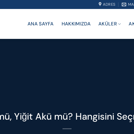
ADRES
MA
ANA SAYFA
HAKKIMIZDA
AKÜLER
A
 mü, Yiğit Akü mü? Hangisini Sec