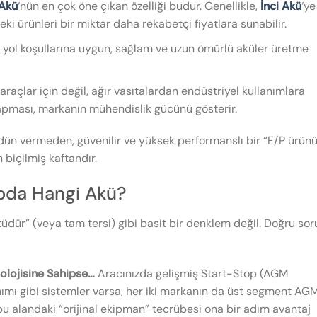
 Akü
‘nün en çok öne çıkan özelliği budur. Genellikle,
İnci Akü
‘ye
eki ürünleri bir miktar daha rekabetçi fiyatlara sunabilir.
ve yol koşullarına uygun, sağlam ve uzun ömürlü aküler üretme
raçlar için değil, ağır vasıtalardan endüstriyel kullanımlara
apması, markanın mühendislik gücünü gösterir.
dün vermeden, güvenilir ve yüksek performanslı bir “F/P ürünü
n biçilmiş kaftandır.
yoda Hangi Akü?
ötüdür” (veya tam tersi) gibi basit bir denklem değil. Doğru sor
olojisine Sahipse…
Aracınızda gelişmiş Start-Stop (AGM
anımı gibi sistemler varsa, her iki markanın da üst segment AG
bu alandaki “orijinal ekipman” tecrübesi ona bir adım avantaj