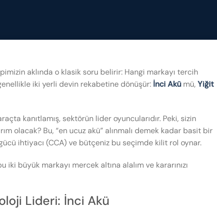
imizin aklında o klasik soru belirir: Hangi markayı tercih
enellikle iki yerli devin rekabetine dönüşür:
İnci Akü
mü,
Yiğit
raçta kanıtlamış, sektörün lider oyuncularıdır. Peki, sizin
tırım olacak? Bu, “en ucuz akü” alınmalı demek kadar basit bir
 gücü ihtiyacı (CCA) ve bütçeniz bu seçimde kilit rol oynar.
bu iki büyük markayı mercek altına alalım ve kararınızı
oji Lideri: İnci Akü