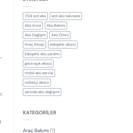
7/24 acil akü
acil akü takviyesi
Akü Arıza
Akü Bakımı
Akü Değişim
Akü Ömrü
Araç Aküsü
eskişehir akücü
Eskişehir akü yardım
”
gece açık akücü
mobil akü servisi
nöbetçi akücü
yerinde akü değişimi
u:
KATEGORILER
M
Araç Bakımı
(1)