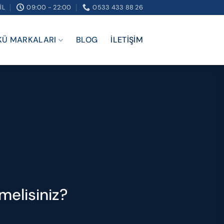
IL
09:00 - 22:00
0533 433 88 26
KÜ MARKALARI
BLOG
İLETIŞIM
̧melisiniz?