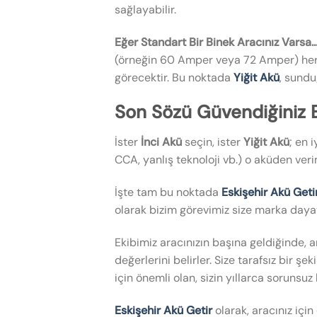
sağlayabilir.
Eğer Standart Bir Binek Aracınız Varsa
(örneğin 60 Amper veya 72 Amper) her ik
görecektir. Bu noktada
Yiğit Akü
, sundu
Son Sözü Güvendiğiniz 
İster
İnci Akü
seçin, ister
Yiğit Akü
; en 
CCA, yanlış teknoloji vb.) o aküden ver
İşte tam bu noktada
Eskişehir Akü Geti
olarak bizim görevimiz size marka dayatm
Ekibimiz aracınızın başına geldiğinde, 
değerlerini belirler. Size tarafsız bir ş
için önemli olan, sizin yıllarca sorunsuz
Eskişehir Akü Getir
olarak, aracınız iç