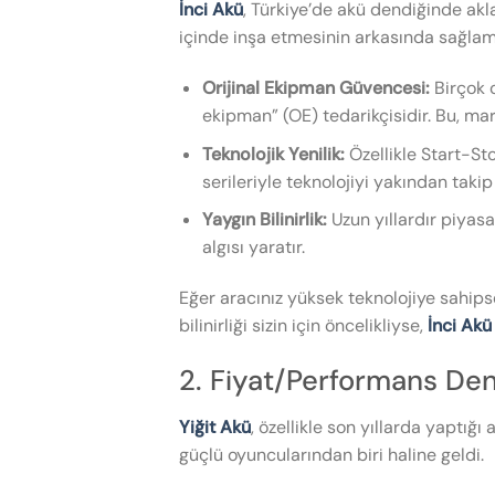
İnci Akü
, Türkiye’de akü dendiğinde akla
içinde inşa etmesinin arkasında sağlam
Orijinal Ekipman Güvencesi:
Birçok o
ekipman” (OE) tedarikçisidir. Bu, mark
Teknolojik Yenilik:
Özellikle Start-St
serileriyle teknolojiyi yakından takip
Yaygın Bilinirlik:
Uzun yıllardır piyasa
algısı yaratır.
Eğer aracınız yüksek teknolojiye sahips
bilinirliği sizin için öncelikliyse,
İnci Akü
2. Fiyat/Performans Den
Yiğit Akü
, özellikle son yıllarda yaptığ
güçlü oyuncularından biri haline geldi.