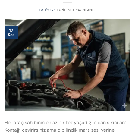
17/11/2025
TARIHINDE YAYINLANDI
17
Kas
Her araç sahibinin en az bir kez yaşadığı o can sıkıcı an:
Kontağı çevirirsiniz ama o bilindik marş sesi yerine