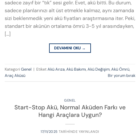
sadece zayıf bir “tık” sesi gelir. Evet, akü bitti. Bu durum,
sadece planlarınızı alt üst etmekle kalmaz, aynı zamanda
sizi beklenmedik yeni akü fiyatları araştırmasına iter. Peki,
standart bir akünün ortalama ömrü 3-5 yıl arasındayken,
[…]
DEVAMINI OKU
→
Kategori
Genel
|
Etiket
Akü Arıza
,
Akü Bakımı
,
Akü Değişim
,
Akü Ömrü
,
Araç Aküsü
Bir yorum bırak
GENEL
Start-Stop Akü, Normal Aküden Farkı ve
Hangi Araçlara Uygun?
17/11/2025
TARIHINDE YAYINLANDI