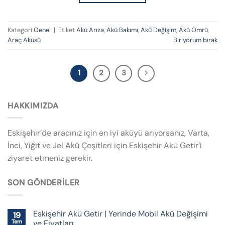
Kategori
Genel
|
Etiket
Akü Arıza
,
Akü Bakımı
,
Akü Değişim
,
Akü Ömrü
,
Araç Aküsü
Bir yorum bırak
1
2
3
HAKKIMIZDA
Eskişehir’de aracınız için en iyi aküyü arıyorsanız, Varta,
İnci, Yiğit ve Jel Akü Çeşitleri için Eskişehir Akü Getir’i
ziyaret etmeniz gerekir.
SON GÖNDERILER
Eskişehir Akü Getir | Yerinde Mobil Akü Değişimi
19
Tem
ve Fiyatları