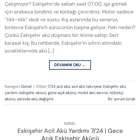
Çalışmıyor? Eskişehir’de sabah saat 07:00, işe gitmek
için arabaya bindiniz ve kontağı çevirdiniz. Motor sadece
“tikk-tikk” dedi ve sustu. Kış aylarında bu senaryo,
binlerce Eskişehirli sürücünün başına geliyor. Peki neden?
Çünkü Eskişehir akü düşmanı bir iklime sahip: Sert
karasal kış. Bu rehberde, Eskişehir’in sıfırın altındaki
sıcaklıklarında akü […]
DEVAMINI OKU
→
Kategori
Genel
|
Etiket
7/24 acil akü
,
acil akü takviyesi
,
Eskişehir akü
yardım
,
eskişehir akücü
,
gece açık akücü
,
mobil akü servisi
,
nöbetçi
akücü
,
yerinde akü değişimi
Bir yorum bırak
GENEL
Eskişehir Acil Akü Yardımı 7/24 | Gece
Açık Eskişehir Akücü