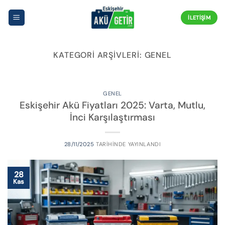
İçeriğe
atla
İLETIŞIM
KATEGORI ARŞIVLERI:
GENEL
GENEL
Eskişehir Akü Fiyatları 2025: Varta, Mutlu,
İnci Karşılaştırması
28/11/2025
TARIHINDE YAYINLANDI
28
Kas