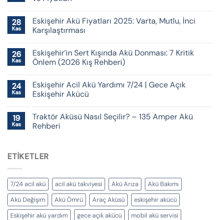
Eskişehir Akü Fiyatları 2025: Varta, Mutlu, İnci
28
Kas
Karşılaştırması
Eskişehir’in Sert Kışında Akü Donması: 7 Kritik
26
Kas
Önlem (2026 Kış Rehberi)
Eskişehir Acil Akü Yardımı 7/24 | Gece Açık
24
Kas
Eskişehir Akücü
Traktör Aküsü Nasıl Seçilir? – 135 Amper Akü
19
Kas
Rehberi
ETIKETLER
7/24 acil akü
acil akü takviyesi
Akü Arıza
Akü Bakımı
Akü Değişim
Akü Ömrü
Araç Aküsü
eskişehir akücü
Eskişehir akü yardım
gece açık akücü
mobil akü servisi