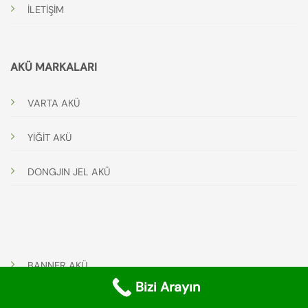
İLETİŞİM
AKÜ MARKALARI
VARTA AKÜ
YİĞİT AKÜ
DONGJIN JEL AKÜ
BANNER AKÜ
Bizi Arayın
OR-TEC JEL AKÜ