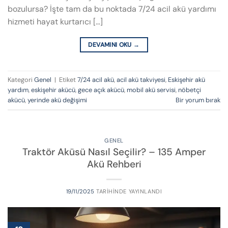
bozulursa? İşte tam da bu noktada 7/24 acil akü yardımı
hizmeti hayat kurtarıcı […]
DEVAMINI OKU
→
Kategori
Genel
|
Etiket
7/24 acil akü
,
acil akü takviyesi
,
Eskişehir akü
yardım
,
eskişehir akücü
,
gece açık akücü
,
mobil akü servisi
,
nöbetçi
akücü
,
yerinde akü değişimi
Bir yorum bırak
GENEL
Traktör Aküsü Nasıl Seçilir? – 135 Amper
Akü Rehberi
19/11/2025
TARIHINDE YAYINLANDI