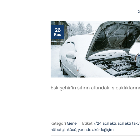
2
26
Kas
Eskişehir’in sıfırın altındaki sıcaklıkları
Kategori
Genel
|
Etiket
7/24 acil akü
,
acil akü takv
nöbetçi akücü
,
yerinde akü değişimi