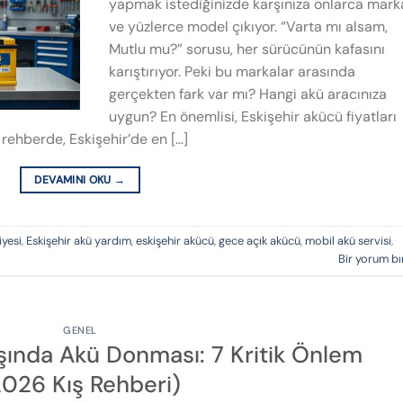
yapmak istediğinizde karşınıza onlarca mark
ve yüzlerce model çıkıyor. “Varta mı alsam,
Mutlu mu?” sorusu, her sürücünün kafasını
karıştırıyor. Peki bu markalar arasında
gerçekten fark var mı? Hangi akü aracınıza
uygun? En önemlisi, Eskişehir akücü fiyatları
rehberde, Eskişehir’de en […]
DEVAMINI OKU
→
iyesi
,
Eskişehir akü yardım
,
eskişehir akücü
,
gece açık akücü
,
mobil akü servisi
,
Bir yorum bı
GENEL
Kışında Akü Donması: 7 Kritik Önlem
2026 Kış Rehberi)