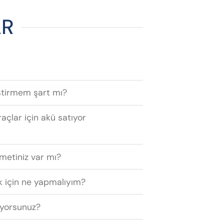
AR
ştirmem şart mı?
raçlar için akü satıyor
zmetiniz var mı?
 için ne yapmalıyım?
ıyorsunuz?