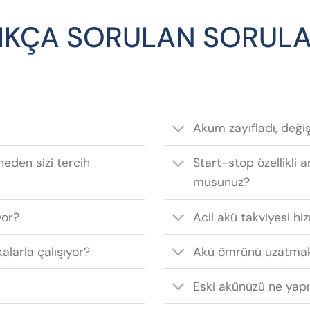
IKÇA SORULAN SORUL
Aküm zayıfladı, deği
neden sizi tercih
Start-stop özellikli a
musunuz?
yor?
Acil akü takviyesi hi
alarla çalışıyor?
Akü ömrünü uzatmak
Eski akünüzü ne yap