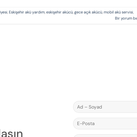
iyesi
,
Eskişehir akü yardım
,
eskişehir akücü
,
gece açık akücü
,
mobil akü servisi
,
Bir yorum bı
laşın