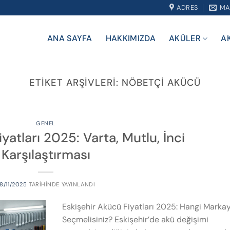
ADRES
MA
ANA SAYFA
HAKKIMIZDA
AKÜLER
A
ETIKET ARŞIVLERI:
NÖBETÇI AKÜCÜ
GENEL
yatları 2025: Varta, Mutlu, İnci
Karşılaştırması
8/11/2025
TARIHINDE YAYINLANDI
Eskişehir Akücü Fiyatları 2025: Hangi Markay
Seçmelisiniz? Eskişehir’de akü değişimi