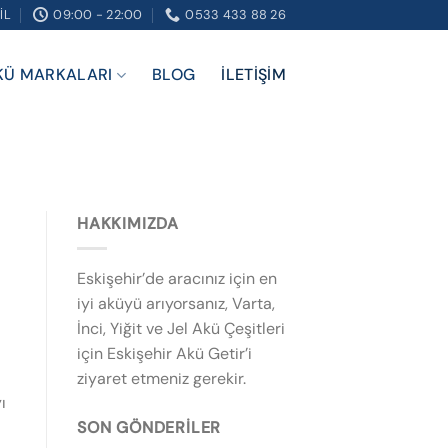
IL
09:00 - 22:00
0533 433 88 26
KÜ MARKALARI
BLOG
İLETIŞIM
HAKKIMIZDA
Eskişehir’de aracınız için en
iyi aküyü arıyorsanız, Varta,
İnci, Yiğit ve Jel Akü Çeşitleri
için Eskişehir Akü Getir’i
ziyaret etmeniz gerekir.
ı
SON GÖNDERILER