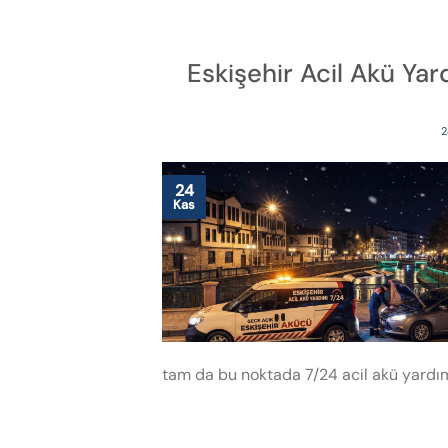
Eskişehir Acil Akü Ya
2
24
Kas
tam da bu noktada 7/24 acil akü yardımı