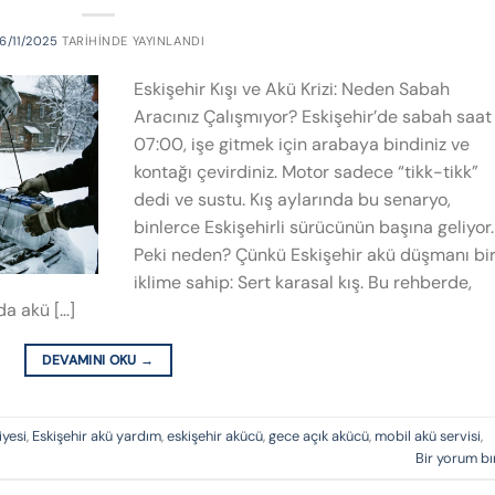
6/11/2025
TARIHINDE YAYINLANDI
Eskişehir Kışı ve Akü Krizi: Neden Sabah
Aracınız Çalışmıyor? Eskişehir’de sabah saat
07:00, işe gitmek için arabaya bindiniz ve
kontağı çevirdiniz. Motor sadece “tikk-tikk”
dedi ve sustu. Kış aylarında bu senaryo,
binlerce Eskişehirli sürücünün başına geliyor.
Peki neden? Çünkü Eskişehir akü düşmanı bi
iklime sahip: Sert karasal kış. Bu rehberde,
nda akü […]
DEVAMINI OKU
→
iyesi
,
Eskişehir akü yardım
,
eskişehir akücü
,
gece açık akücü
,
mobil akü servisi
,
Bir yorum bı