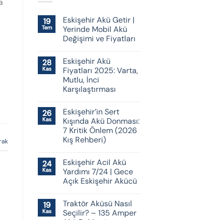
a
Eskişehir Akü Getir |
19
Tem
Yerinde Mobil Akü
Değişimi ve Fiyatları
Eskişehir Akü
28
Kas
Fiyatları 2025: Varta,
Mutlu, İnci
Karşılaştırması
Eskişehir’in Sert
26
Kas
Kışında Akü Donması:
7 Kritik Önlem (2026
Kış Rehberi)
rak
Eskişehir Acil Akü
24
Kas
Yardımı 7/24 | Gece
Açık Eskişehir Akücü
Traktör Aküsü Nasıl
19
Kas
Seçilir? – 135 Amper