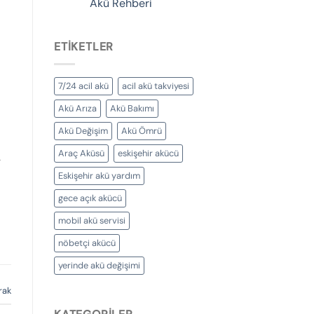
Akü Rehberi
ETIKETLER
7/24 acil akü
acil akü takviyesi
Akü Arıza
Akü Bakımı
Akü Değişim
Akü Ömrü
Araç Aküsü
eskişehir akücü
r
Eskişehir akü yardım
gece açık akücü
mobil akü servisi
nöbetçi akücü
yerinde akü değişimi
rak