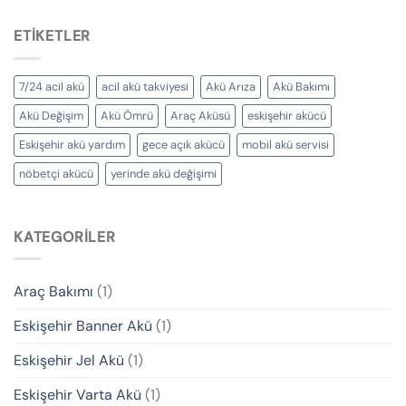
ETIKETLER
7/24 acil akü
acil akü takviyesi
Akü Arıza
Akü Bakımı
Akü Değişim
Akü Ömrü
Araç Aküsü
eskişehir akücü
Eskişehir akü yardım
gece açık akücü
mobil akü servisi
nöbetçi akücü
yerinde akü değişimi
KATEGORILER
Araç Bakımı
(1)
Eskişehir Banner Akü
(1)
Eskişehir Jel Akü
(1)
Eskişehir Varta Akü
(1)