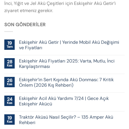
İnci, Yiğit ve Jel Akü Çeşitleri için Eskişehir Akü Getir’i
ziyaret etmeniz gerekir.
SON GÖNDERILER
Eskişehir Akü Getir | Yerinde Mobil Akü Değişimi
19
Tem
ve Fiyatları
Eskişehir Akü Fiyatları 2025: Varta, Mutlu, İnci
28
Kas
Karşılaştırması
Eskişehir’in Sert Kışında Akü Donması: 7 Kritik
26
Kas
Önlem (2026 Kış Rehberi)
Eskişehir Acil Akü Yardımı 7/24 | Gece Açık
24
Kas
Eskişehir Akücü
Traktör Aküsü Nasıl Seçilir? – 135 Amper Akü
19
Kas
Rehberi