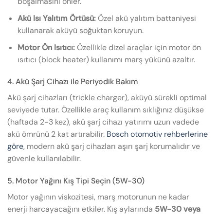
boşalmasını önler.
Akü Isı Yalıtım Örtüsü:
Özel akü yalıtım battaniyesi
kullanarak aküyü soğuktan koruyun.
Motor Ön Isıtıcı:
Özellikle dizel araçlar için motor ön
ısıtıcı (block heater) kullanımı marş yükünü azaltır.
4. Akü Şarj Cihazı ile Periyodik Bakım
Akü şarj cihazları (trickle charger), aküyü sürekli optimal
seviyede tutar. Özellikle araç kullanım sıklığınız düşükse
(haftada 2-3 kez), akü şarj cihazı yatırımı uzun vadede
akü ömrünü 2 kat artırabilir.
Bosch otomotiv rehberlerine
göre
, modern akü şarj cihazları aşırı şarj korumalıdır ve
güvenle kullanılabilir.
5. Motor Yağını Kış Tipi Seçin (5W-30)
Motor yağının viskozitesi, marş motorunun ne kadar
enerji harcayacağını etkiler. Kış aylarında
5W-30 veya