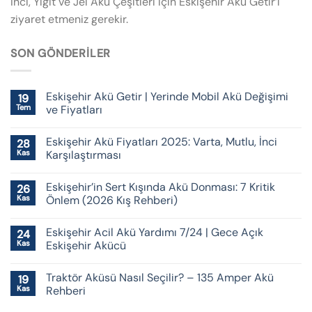
İnci, Yiğit ve Jel Akü Çeşitleri için Eskişehir Akü Getir’i
ziyaret etmeniz gerekir.
SON GÖNDERILER
Eskişehir Akü Getir | Yerinde Mobil Akü Değişimi
19
Tem
ve Fiyatları
Eskişehir Akü Fiyatları 2025: Varta, Mutlu, İnci
28
Kas
Karşılaştırması
Eskişehir’in Sert Kışında Akü Donması: 7 Kritik
26
Kas
Önlem (2026 Kış Rehberi)
Eskişehir Acil Akü Yardımı 7/24 | Gece Açık
24
Kas
Eskişehir Akücü
Traktör Aküsü Nasıl Seçilir? – 135 Amper Akü
19
Kas
Rehberi