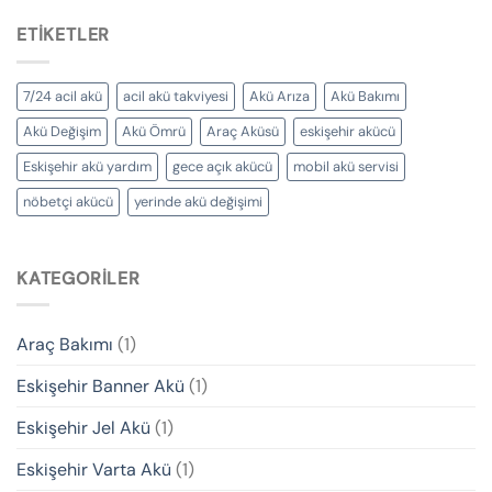
ETIKETLER
7/24 acil akü
acil akü takviyesi
Akü Arıza
Akü Bakımı
Akü Değişim
Akü Ömrü
Araç Aküsü
eskişehir akücü
Eskişehir akü yardım
gece açık akücü
mobil akü servisi
nöbetçi akücü
yerinde akü değişimi
KATEGORILER
Araç Bakımı
(1)
Eskişehir Banner Akü
(1)
Eskişehir Jel Akü
(1)
Eskişehir Varta Akü
(1)