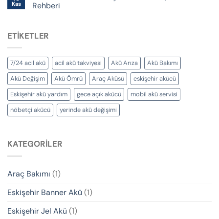
Kas
Rehberi
ETIKETLER
7/24 acil akü
acil akü takviyesi
Akü Arıza
Akü Bakımı
Akü Değişim
Akü Ömrü
Araç Aküsü
eskişehir akücü
Eskişehir akü yardım
gece açık akücü
mobil akü servisi
nöbetçi akücü
yerinde akü değişimi
KATEGORILER
Araç Bakımı
(1)
Eskişehir Banner Akü
(1)
Eskişehir Jel Akü
(1)