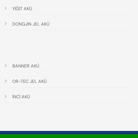
YİĞİT AKÜ
DONGJIN JEL AKÜ
BANNER AKÜ
OR-TEC JEL AKÜ
İNCİ AKÜ
© 2025 Akü Getir | Tüm Hakları Saklıdır. |
TOWEB
Tarafından