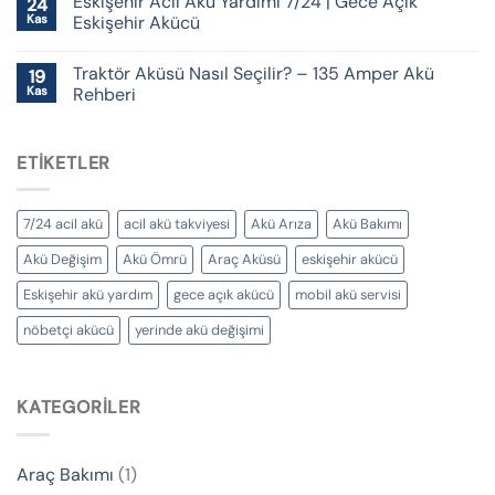
Eskişehir Acil Akü Yardımı 7/24 | Gece Açık
24
Kas
Eskişehir Akücü
Traktör Aküsü Nasıl Seçilir? – 135 Amper Akü
19
Kas
Rehberi
ETIKETLER
7/24 acil akü
acil akü takviyesi
Akü Arıza
Akü Bakımı
Akü Değişim
Akü Ömrü
Araç Aküsü
eskişehir akücü
Eskişehir akü yardım
gece açık akücü
mobil akü servisi
nöbetçi akücü
yerinde akü değişimi
KATEGORILER
Araç Bakımı
(1)