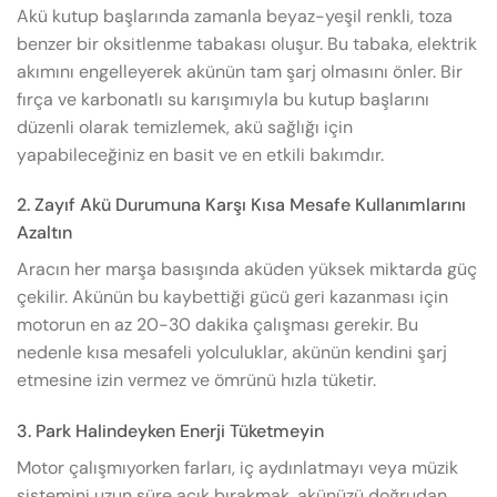
Akü kutup başlarında zamanla beyaz-yeşil renkli, toza
benzer bir oksitlenme tabakası oluşur. Bu tabaka, elektrik
akımını engelleyerek akünün tam şarj olmasını önler. Bir
fırça ve karbonatlı su karışımıyla bu kutup başlarını
düzenli olarak temizlemek, akü sağlığı için
yapabileceğiniz en basit ve en etkili bakımdır.
2. Zayıf Akü Durumuna Karşı Kısa Mesafe Kullanımlarını
Azaltın
Aracın her marşa basışında aküden yüksek miktarda güç
çekilir. Akünün bu kaybettiği gücü geri kazanması için
motorun en az 20-30 dakika çalışması gerekir. Bu
nedenle kısa mesafeli yolculuklar, akünün kendini şarj
etmesine izin vermez ve ömrünü hızla tüketir.
3. Park Halindeyken Enerji Tüketmeyin
Motor çalışmıyorken farları, iç aydınlatmayı veya müzik
sistemini uzun süre açık bırakmak, akünüzü doğrudan