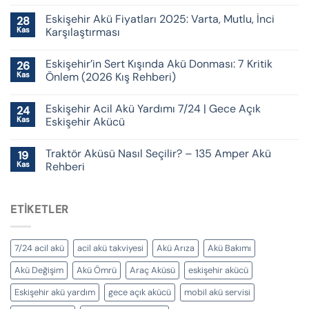
Eskişehir Akü Fiyatları 2025: Varta, Mutlu, İnci
28
Kas
Karşılaştırması
Eskişehir’in Sert Kışında Akü Donması: 7 Kritik
26
Kas
Önlem (2026 Kış Rehberi)
Eskişehir Acil Akü Yardımı 7/24 | Gece Açık
24
Kas
Eskişehir Akücü
Traktör Aküsü Nasıl Seçilir? – 135 Amper Akü
19
Kas
Rehberi
ETIKETLER
7/24 acil akü
acil akü takviyesi
Akü Arıza
Akü Bakımı
Akü Değişim
Akü Ömrü
Araç Aküsü
eskişehir akücü
Eskişehir akü yardım
gece açık akücü
mobil akü servisi