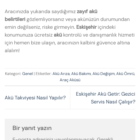
Aracınızda yukarıda saydığımız
zayıf akü
belirtileri
gözlemliyorsanız veya akünüzün durumundan
emin değilseniz, riske girmeyin.
Eskişehir
içindeki
konumunuza ücretsiz
akü
kontrolü ve danışmanlık hizmeti
için hemen bize ulaşın, aracınızın kalbini güvence altına
alalım!
Kategori:
Genel
| Etiketler:
Akü Arıza
,
Akü Bakımı
,
Akü Değişim
,
Akü Ömrü
,
Araç Aküsü
Eskişehir Akü Getir: Gezici
Akü Takviyesi Nasıl Yapılır?
Servis Nasıl Çalışır?
Bir yanıt yazın
E-posta adresiniz yayınlanmayacak.
Gerekli