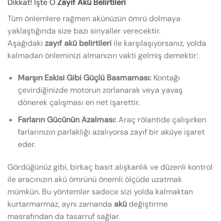
Dikkat! İşte O
Zayıf Akü Belirtileri
Tüm önlemlere rağmen akünüzün ömrü dolmaya
yaklaştığında size bazı sinyaller verecektir.
Aşağıdaki
zayıf akü belirtileri
ile karşılaşıyorsanız, yolda
kalmadan önleminizi almanızın vakti gelmiş demektir:
Marşın Eskisi Gibi Güçlü Basmaması:
Kontağı
çevirdiğinizde motorun zorlanarak veya yavaş
dönerek çalışması en net işarettir.
Farların Gücünün Azalması:
Araç rölantide çalışırken
farlarınızın parlaklığı azalıyorsa zayıf bir aküye işaret
eder.
Gördüğünüz gibi, birkaç basit alışkanlık ve düzenli kontrol
ile aracınızın akü ömrünü önemli ölçüde uzatmak
mümkün. Bu yöntemler sadece sizi yolda kalmaktan
kurtarmarmaz, aynı zamanda
akü
değiştirme
masrafından da tasarruf sağlar.